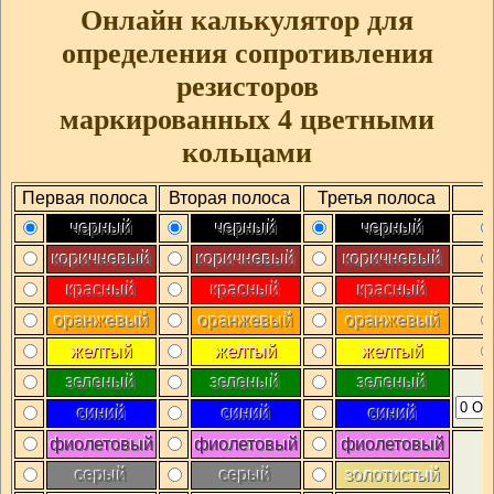
Онлайн калькулятор для
определения сопротивления
резисторов
маркированных 4 цветными
кольцами
Первая полоса
Вторая полоса
Третья полоса
Ч
черный
черный
черный
коричневый
коричневый
коричневый
красный
красный
красный
оранжевый
оранжевый
оранжевый
желтый
желтый
желтый
зеленый
зеленый
зеленый
синий
синий
синий
фиолетовый
фиолетовый
фиолетовый
серый
серый
золотистый