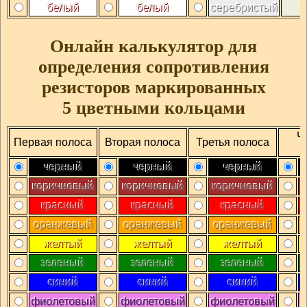
белый
белый
серебристый
Онлайн калькулятор для
определения сопротивления
резисторов маркированных
5 цветными кольцами
Ч
Первая полоса
Вторая полоса
Третья полоса
черный
черный
черный
коричневый
коричневый
коричневый
красный
красный
красный
оранжевый
оранжевый
оранжевый
желтый
желтый
желтый
зеленый
зеленый
зеленый
синий
синий
синий
фиолетовый
фиолетовый
фиолетовый