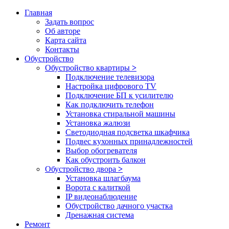
Главная
Задать вопрос
Об авторе
Карта сайта
Контакты
Обустройство
Обустройство квартиры
>
Подключение телевизора
Настройка цифрового TV
Подключение БП к усилителю
Как подключить телефон
Установка стиральной машины
Установка жалюзи
Светодиодная подсветка шкафчика
Подвес кухонных принадлежностей
Выбор обогревателя
Как обустроить балкон
Обустройство двора
>
Установка шлагбаума
Ворота с калиткой
IP видеонаблюдение
Обустройство дачного участка
Дренажная система
Ремонт