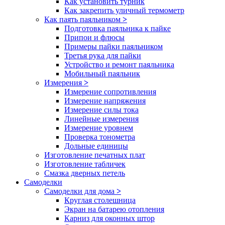
Как установить турник
Как закрепить уличный термометр
Как паять паяльником
>
Подготовка паяльника к пайке
Припои и флюсы
Примеры пайки паяльником
Третья рука для пайки
Устройство и ремонт паяльника
Мобильный паяльник
Измерения
>
Измерение сопротивления
Измерение напряжения
Измерение силы тока
Линейные измерения
Измерение уровнем
Проверка тонометра
Дольные единицы
Изготовление печатных плат
Изготовление табличек
Смазка дверных петель
Самоделки
Самоделки для дома
>
Круглая столешница
Экран на батарею отопления
Карниз для оконных штор