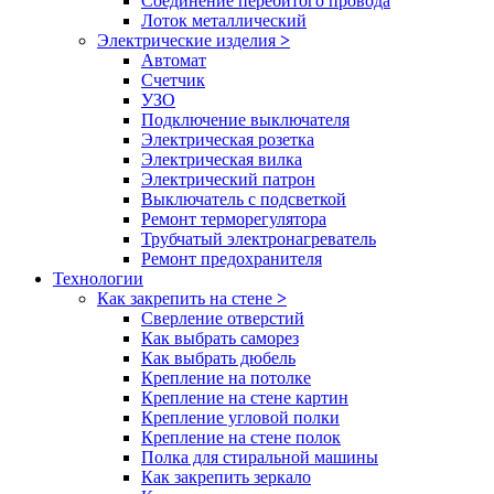
Соединение перебитого провода
Лоток металлический
Электрические изделия
>
Автомат
Счетчик
УЗО
Подключение выключателя
Электрическая розетка
Электрическая вилка
Электрический патрон
Выключатель с подсветкой
Ремонт терморегулятора
Трубчатый электронагреватель
Ремонт предохранителя
Технологии
Как закрепить на стене
>
Сверление отверстий
Как выбрать саморез
Как выбрать дюбель
Крепление на потолке
Крепление на стене картин
Крепление угловой полки
Крепление на стене полок
Полка для стиральной машины
Как закрепить зеркало