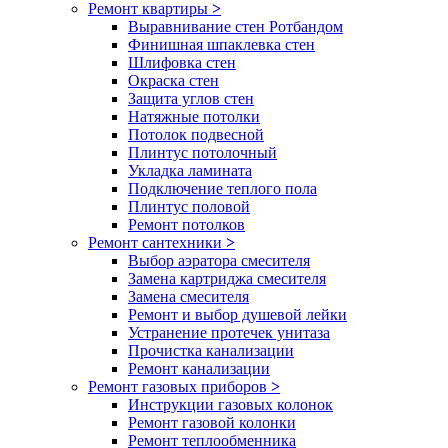
Ремонт квартиры
>
Выравнивание стен Ротбандом
Финишная шпаклевка стен
Шлифовка стен
Окраска стен
Защита углов стен
Натяжные потолки
Потолок подвесной
Плинтус потолочный
Укладка ламината
Подключение теплого пола
Плинтус половой
Ремонт потолков
Ремонт сантехники
>
Выбор аэратора смесителя
Замена картриджа смесителя
Замена смесителя
Ремонт и выбор душевой лейки
Устранение протечек унитаза
Прочистка канализации
Ремонт канализации
Ремонт газовых приборов
>
Инструкции газовых колонок
Ремонт газовой колонки
Ремонт теплообменника