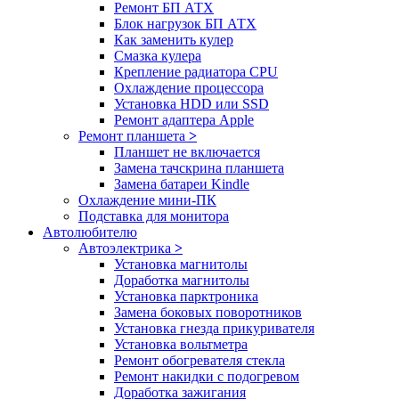
Ремонт БП АТХ
Блок нагрузок БП АТХ
Как заменить кулер
Смазка кулера
Крепление радиатора CPU
Охлаждение процессора
Установка HDD или SSD
Ремонт адаптера Apple
Ремонт планшета
>
Планшет не включается
Замена тачскрина планшета
Замена батареи Kindle
Охлаждение мини-ПК
Подставка для монитора
Автолюбителю
Автоэлектрика
>
Установка магнитолы
Доработка магнитолы
Установка парктроника
Замена боковых поворотников
Установка гнезда прикуривателя
Установка вольтметра
Ремонт обогревателя стекла
Ремонт накидки с подогревом
Доработка зажигания