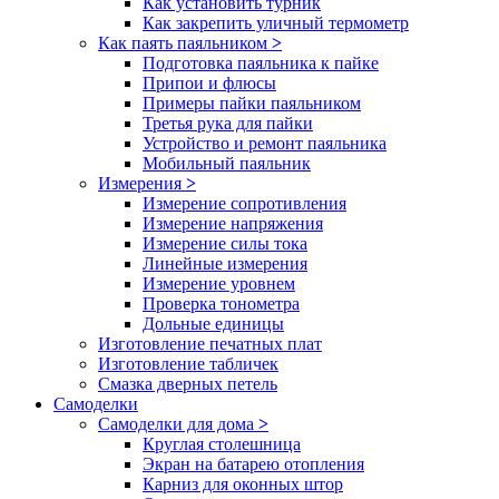
Как установить турник
Как закрепить уличный термометр
Как паять паяльником
>
Подготовка паяльника к пайке
Припои и флюсы
Примеры пайки паяльником
Третья рука для пайки
Устройство и ремонт паяльника
Мобильный паяльник
Измерения
>
Измерение сопротивления
Измерение напряжения
Измерение силы тока
Линейные измерения
Измерение уровнем
Проверка тонометра
Дольные единицы
Изготовление печатных плат
Изготовление табличек
Смазка дверных петель
Самоделки
Самоделки для дома
>
Круглая столешница
Экран на батарею отопления
Карниз для оконных штор