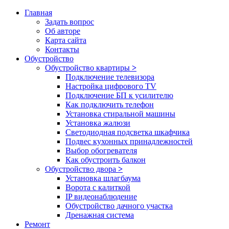
Главная
Задать вопрос
Об авторе
Карта сайта
Контакты
Обустройство
Обустройство квартиры
>
Подключение телевизора
Настройка цифрового TV
Подключение БП к усилителю
Как подключить телефон
Установка стиральной машины
Установка жалюзи
Светодиодная подсветка шкафчика
Подвес кухонных принадлежностей
Выбор обогревателя
Как обустроить балкон
Обустройство двора
>
Установка шлагбаума
Ворота с калиткой
IP видеонаблюдение
Обустройство дачного участка
Дренажная система
Ремонт