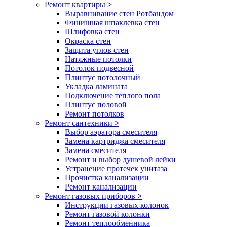
Ремонт квартиры
>
Выравнивание стен Ротбандом
Финишная шпаклевка стен
Шлифовка стен
Окраска стен
Защита углов стен
Натяжные потолки
Потолок подвесной
Плинтус потолочный
Укладка ламината
Подключение теплого пола
Плинтус половой
Ремонт потолков
Ремонт сантехники
>
Выбор аэратора смесителя
Замена картриджа смесителя
Замена смесителя
Ремонт и выбор душевой лейки
Устранение протечек унитаза
Прочистка канализации
Ремонт канализации
Ремонт газовых приборов
>
Инструкции газовых колонок
Ремонт газовой колонки
Ремонт теплообменника