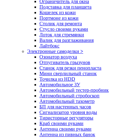
Ограничитель для окна
Подставка для планшета
Кошелек из кожи
Портмоне из кожи
Столик для ремонта
Стусло своими руками
Лоток для стремянки
Валик для разглаживания
Лайтбокс
Электронные самоделки
>
Озонатор воздуха
Отпугиватель грызунов
Станок для резки пенопласта
Мини сверлильный станок
Точилка из HDD
Автомобильное ЗУ
Автомобильный тестер-пробник
Автомобильный стробоскоп
Автомобильный тахометр
БП для настенных часов
Сигнализатор уровня воды
Тиристорные регуляторы
Краб своими руками
Антенна своими руками
Антенна из пивных банок