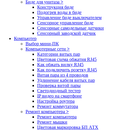
Биде для унитаза
>
Конструкция биде
Подогрев воды в биде
Управление биде выключателем
Сенсорное управление биде
Сенсорные самодельные датчики
Сенсорный заводской датчик
Компьютер
Выбор мини-ПК
Компьютерные сети
>
Категории витых пар
Цветовая схема обжатия RJ45
Как обжать вилку RJ45
Как подключить розетку RJ45
Витая пара из 4 проводов
Удлинение кабеля витых пар
Проверка витой пары
Светодиодный тестер
IP видео на смартфоне
Настройка роутера
Ремонт коммутатора
Ремонт компьютера
>
Ремонт компьютера
Ремонт мышки
Цветовая маркировка БП АТХ