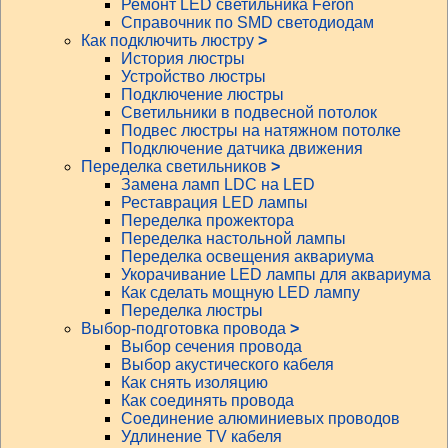
Ремонт LED светильника Feron
Справочник по SMD светодиодам
Как подключить люстру
>
История люстры
Устройство люстры
Подключение люстры
Светильники в подвесной потолок
Подвес люстры на натяжном потолке
Подключение датчика движения
Переделка светильников
>
Замена ламп LDC на LED
Реставрация LED лампы
Переделка прожектора
Переделка настольной лампы
Переделка освещения аквариума
Укорачивание LED лампы для аквариума
Как сделать мощную LED лампу
Переделка люстры
Выбор-подготовка провода
>
Выбор сечения провода
Выбор акустического кабеля
Как снять изоляцию
Как соединять провода
Соединение алюминиевых проводов
Удлинение TV кабеля