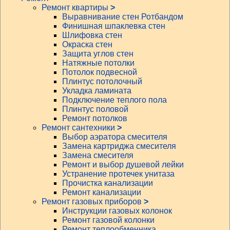
Ремонт квартиры
>
Выравнивание стен Ротбандом
Финишная шпаклевка стен
Шлифовка стен
Окраска стен
Защита углов стен
Натяжные потолки
Потолок подвесной
Плинтус потолочный
Укладка ламината
Подключение теплого пола
Плинтус половой
Ремонт потолков
Ремонт сантехники
>
Выбор аэратора смесителя
Замена картриджа смесителя
Замена смесителя
Ремонт и выбор душевой лейки
Устранение протечек унитаза
Прочистка канализации
Ремонт канализации
Ремонт газовых приборов
>
Инструкции газовых колонок
Ремонт газовой колонки
Ремонт теплообменника