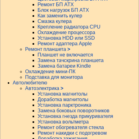
Ремонт БП АТХ
Блок нагрузок БП АТХ
Как заменить кулер
Смазка кулера
Крепление радиатора CPU
Охлаждение процессора
Установка HDD или SSD
Ремонт адаптера Apple
Ремонт планшета
>
Планшет не включается
Замена тачскрина планшета
Замена батареи Kindle
Охлаждение мини-ПК
Подставка для монитора
Автолюбителю
Автоэлектрика
>
Установка магнитолы
Доработка магнитолы
Установка парктроника
Замена боковых поворотников
Установка гнезда прикуривателя
Установка вольтметра
Ремонт обогревателя стекла
Ремонт накидки с подогревом
Доработка зажигания