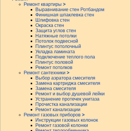
Ремонт квартиры
>
Выравнивание стен Ротбандом
Финишная шпаклевка стен
Шлифовка стен
Окраска стен
Защита углов стен
Натяжные потолки
Потолок подвесной
Плинтус потолочный
Укладка ламината
Подключение теплого пола
Плинтус половой
Ремонт потолков
Ремонт сантехники
>
Выбор аэратора смесителя
Замена картриджа смесителя
Замена смесителя
Ремонт и выбор душевой лейки
Устранение протечек унитаза
Прочистка канализации
Ремонт канализации
Ремонт газовых приборов
>
Инструкции газовых колонок
Ремонт газовой колонки
Ремонт теплообменника