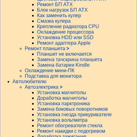
Ремонт БП АТХ
Блок нагрузок БП АТХ
Как заменить кулер
Смазка кулера
Крепление радиатора CPU
Охлаждение процессора
Установка HDD или SSD
Ремонт адаптера Apple
Ремонт планшета
>
Планшет не включается
Замена тачскрина планшета
Замена батареи Kindle
Охлаждение мини-ПК
Подставка для монитора
Автолюбителю
Автоэлектрика
>
Установка магнитолы
Доработка магнитолы
Установка парктроника
Замена боковых поворотников
Установка гнезда прикуривателя
Установка вольтметра
Ремонт обогревателя стекла
Ремонт накидки с подогревом
Доработка зажигания