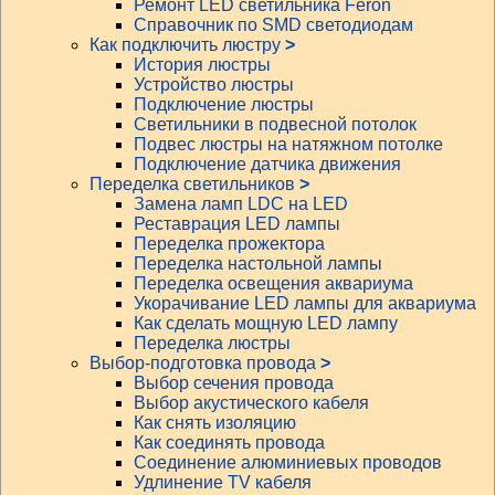
Ремонт LED светильника Feron
Справочник по SMD светодиодам
Как подключить люстру
>
История люстры
Устройство люстры
Подключение люстры
Светильники в подвесной потолок
Подвес люстры на натяжном потолке
Подключение датчика движения
Переделка светильников
>
Замена ламп LDC на LED
Реставрация LED лампы
Переделка прожектора
Переделка настольной лампы
Переделка освещения аквариума
Укорачивание LED лампы для аквариума
Как сделать мощную LED лампу
Переделка люстры
Выбор-подготовка провода
>
Выбор сечения провода
Выбор акустического кабеля
Как снять изоляцию
Как соединять провода
Соединение алюминиевых проводов
Удлинение TV кабеля