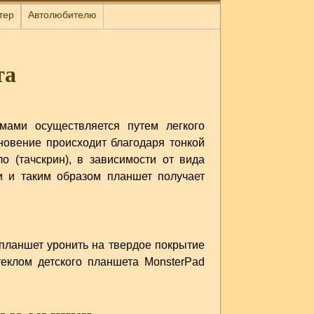
тер
Автолюбителю
та
ами осуществляется путем легкого
новение происходит благодаря тонкой
о (тачскрин), в зависимости от вида
ки и таким образом планшет получает
 планшет уронить на твердое покрытие
теклом детского планшета MonsterPad