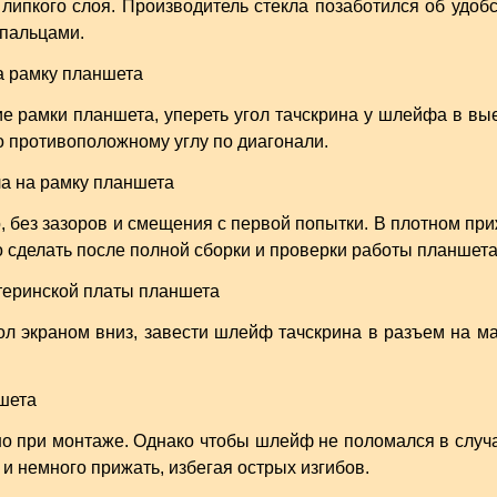
липкого слоя. Производитель стекла позаботился об удоб
 пальцами.
е рамки планшета, упереть угол тачскрина у шлейфа в вы
о противоположному углу по диагонали.
о, без зазоров и смещения с первой попытки. В плотном пр
 сделать после полной сборки и проверки работы планшета
л экраном вниз, завести шлейф тачскрина в разъем на ма
но при монтаже. Однако чтобы шлейф не поломался в случ
 и немного прижать, избегая острых изгибов.