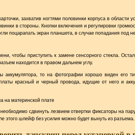
арточки, захватив ногтями половинки корпуса в области у
овинки в стороны. Кнопки включения и регулировки громкос
огли поцарапать экран планшета, в случае попадания под не
ени, чтобы приступить к замене сенсорного стекла. Оста
азъем находится в правом дальнем углу.
ы аккумулятора, то на фотографии хорошо виден его ти
платы красный и черный провода, идущие от него и акку
еобходимо сдвинуть лезвием отвертки фиксаторы на пару
е этого шлейф без усилия можно будет вынуть из разъема.
верить тачскрин перед установкой в