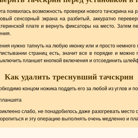
та появилась возможность проверки нового тачскрина на ра
новый сенсорный экрана на разбитый, аккуратно перевер
атеринской плате и вернуть фиксаторы на место. Затем п
ения.
ения нужно тапнуть на любую иконку или и просто немного 
истывании страниц есть, значит все в порядке и можно п
ключить планшет кнопкой включения и отсоединить шлейф 
Как удалить треснувший тачскрин
обходимо концом ножика поддеть его за любой из углов и п
риклеено слабо, не понадобилось даже разогревать место 
 торопиться и эту операцию выполнять очень медленно и пл