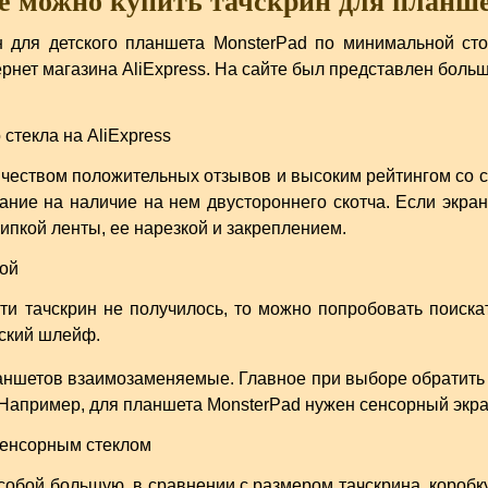
е можно купить тачскрин для планш
н для детского планшета MonsterPad по минимальной ст
рнет магазина AliExpress. На сайте был представлен боль
еством положительных отзывов и высоким рейтингом со с
ние на наличие на нем двустороннего скотча. Если экран 
ипкой ленты, ее нарезкой и закреплением.
и тачскрин не получилось, то можно попробовать поискат
оский шлейф.
ншетов взаимозаменяемые. Главное при выборе обратить 
Например, для планшета MonsterPad нужен сенсорный экра
обой большую, в сравнении с размером тачскрина, коробк