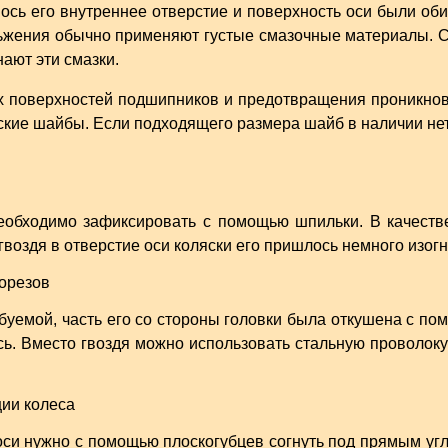
ось его внутреннее отверстие и поверхность оси были об
ьжения обычно применяют густые смазочные материалы. Ср
ают эти смазки.
 поверхностей подшипников и предотвращения проникнове
кие шайбы. Если подходящего размера шайб в наличии нет
необходимо зафиксировать с помощью шпильки. В качест
воздя в отверстие оси коляски его пришлось немного изогн
ебуемой, часть его со стороны головки была откушена с п
ось. Вместо гвоздя можно использовать стальную проволоку
си нужно с помощью плоскогубцев согнуть под прямым угл