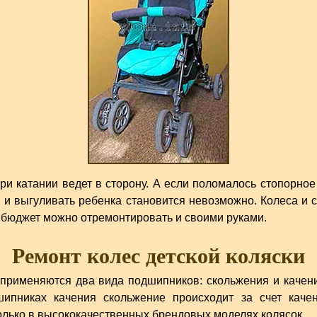
при катании ведет в сторону. А если поломалось стопорно
и и выгуливать ребенка становится невозможно. Колеса и 
 бюджет можно отремонтировать и своими руками.
Ремонт колес детской коляски
х применяются два вида подшипников: скольжения и каче
шипниках качения скольжение происходит за счет каче
лько в высококачественных брендовых моделях колясок.