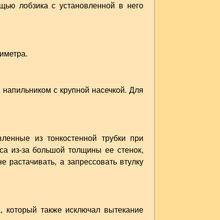
щью лобзика с установленной в него
иметра.
 напильником с крупной насечкой. Для
вленные из тонкостенной трубки при
еса из-за большой толщины ее стенок,
е растачивать, а запрессовать втулку
, который также исключал вытекание