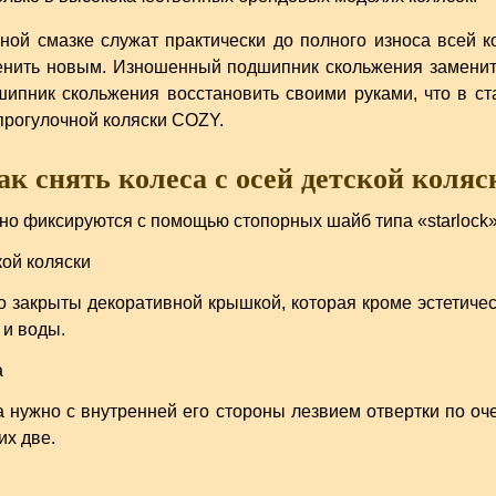
ой смазке служат практически до полного износа всей ко
менить новым. Изношенный подшипник скольжения заменит
ипник скольжения восстановить своими руками, что в с
прогулочной коляски COZY.
ак снять колеса с осей детской коляс
чно фиксируются с помощью стопорных шайб типа «starlock»
 закрыты декоративной крышкой, которая кроме эстетиче
 и воды.
а нужно с внутренней его стороны лезвием отвертки по оч
их две.