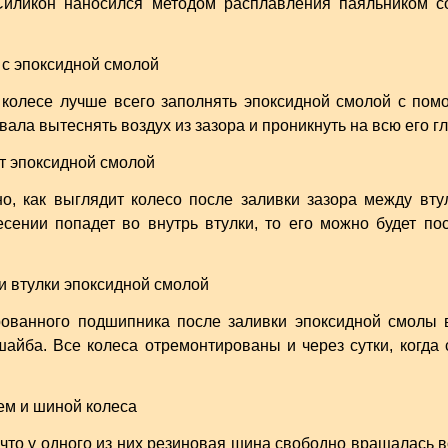
Силикон наносился методом расплавления паяльником 
 колесе лучше всего заполнять эпоксидной смолой с по
ала вытеснять воздух из зазора и проникнуть на всю его гл
, как выглядит колесо после заливки зазора между вту
есении попадет во внутрь втулки, то его можно будет п
рованного подшипника после заливки эпоксидной смолы 
айба. Все колеса отремонтированы и через сутки, когда
то у одного из них резиновая шина свободно вращалась во