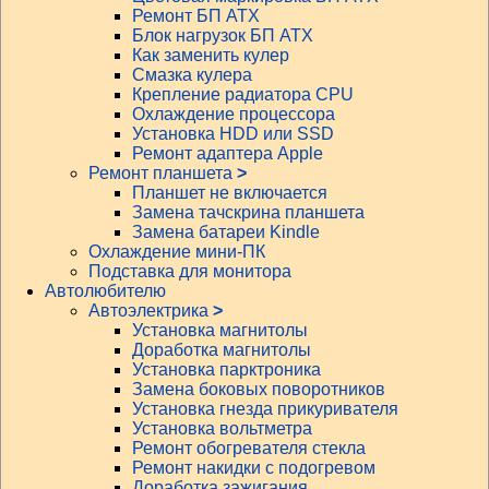
Ремонт БП АТХ
Блок нагрузок БП АТХ
Как заменить кулер
Смазка кулера
Крепление радиатора CPU
Охлаждение процессора
Установка HDD или SSD
Ремонт адаптера Apple
Ремонт планшета
>
Планшет не включается
Замена тачскрина планшета
Замена батареи Kindle
Охлаждение мини-ПК
Подставка для монитора
Автолюбителю
Автоэлектрика
>
Установка магнитолы
Доработка магнитолы
Установка парктроника
Замена боковых поворотников
Установка гнезда прикуривателя
Установка вольтметра
Ремонт обогревателя стекла
Ремонт накидки с подогревом
Доработка зажигания