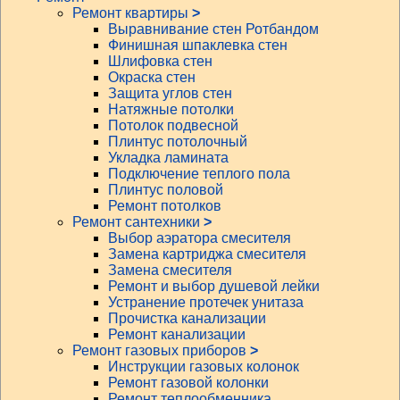
Ремонт квартиры
>
Выравнивание стен Ротбандом
Финишная шпаклевка стен
Шлифовка стен
Окраска стен
Защита углов стен
Натяжные потолки
Потолок подвесной
Плинтус потолочный
Укладка ламината
Подключение теплого пола
Плинтус половой
Ремонт потолков
Ремонт сантехники
>
Выбор аэратора смесителя
Замена картриджа смесителя
Замена смесителя
Ремонт и выбор душевой лейки
Устранение протечек унитаза
Прочистка канализации
Ремонт канализации
Ремонт газовых приборов
>
Инструкции газовых колонок
Ремонт газовой колонки
Ремонт теплообменника