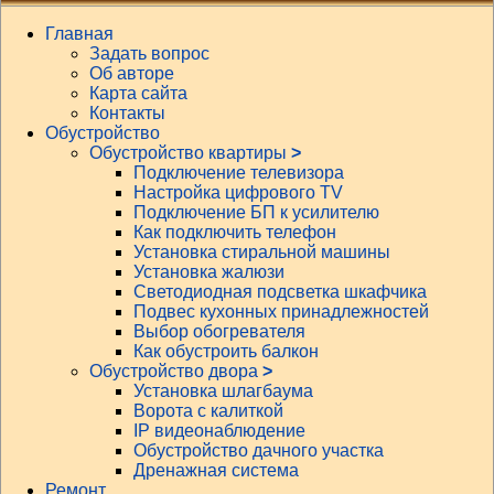
Главная
Задать вопрос
Об авторе
Карта сайта
Контакты
Обустройство
Обустройство квартиры
>
Подключение телевизора
Настройка цифрового TV
Подключение БП к усилителю
Как подключить телефон
Установка стиральной машины
Установка жалюзи
Светодиодная подсветка шкафчика
Подвес кухонных принадлежностей
Выбор обогревателя
Как обустроить балкон
Обустройство двора
>
Установка шлагбаума
Ворота с калиткой
IP видеонаблюдение
Обустройство дачного участка
Дренажная система
Ремонт