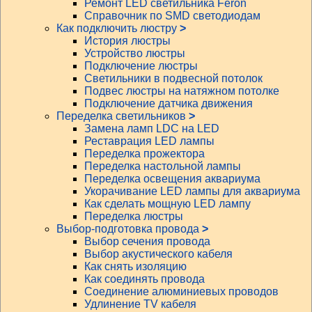
Ремонт LED светильника Feron
Справочник по SMD светодиодам
Как подключить люстру
>
История люстры
Устройство люстры
Подключение люстры
Светильники в подвесной потолок
Подвес люстры на натяжном потолке
Подключение датчика движения
Переделка светильников
>
Замена ламп LDC на LED
Реставрация LED лампы
Переделка прожектора
Переделка настольной лампы
Переделка освещения аквариума
Укорачивание LED лампы для аквариума
Как сделать мощную LED лампу
Переделка люстры
Выбор-подготовка провода
>
Выбор сечения провода
Выбор акустического кабеля
Как снять изоляцию
Как соединять провода
Соединение алюминиевых проводов
Удлинение TV кабеля