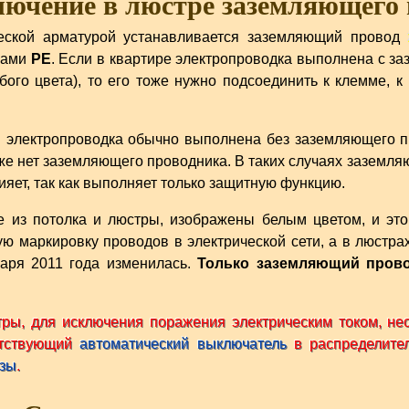
лючение в люстре заземляющего 
еской арматурой устанавливается заземляющий провод
вами
РЕ
. Если в квартире электропроводка выполнена с з
бого цвета), то его тоже нужно подсоединить к клемме, 
я электропроводка обычно выполнена без заземляющего пр
оже нет заземляющего проводника. В таких случаях заземля
яет, так как выполняет только защитную функцию.
 из потолка и люстры, изображены белым цветом, и это 
ю маркировку проводов в электрической сети, а в люстра
аря 2011 года изменилась.
Только заземляющий прово
.
ы, для исключения поражения электрическим током, нео
етствующий
автоматический выключатель
в распределител
азы
.