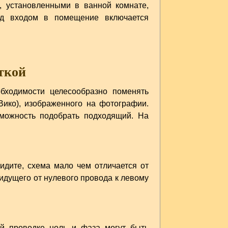
, установленными в ванной комнате,
ед входом в помещение включается
ткой
обходимости целесообразно поменять
Вико), изображенного на фотографии.
зможность подобрать подходящий. На
идите, схема мало чем отличается от
идущего от нулевого провода к левому
й проводке ноль и фаза могут быть