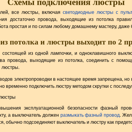
Схемы подключения люстры
елей, все люстры, включая
светодиодные люстры с пуль
ния достаточно провода, выходящие из потолка прави
ота простая и по силам любому домашнему мастеру, даже б
из потолка и люстры выходит по 2 п
 состоящей из одной лампочки, и одноклавишного выклю
два провода, выходящие из потолка, соединить с пом
 люстры.
водов электропроводки в настоящее время запрещена, но в 
жно временно подключить люстру методом скрутки с послед
овышения эксплуатационной безопасности фазный про
кту, а выключатель должен
размыкать фазный провод
. Жел
ся, обычно подсоединяют выключатель и люстру как придетс