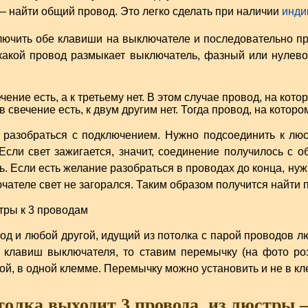
– найти общий провод. Это легко сделать при наличии
инди
лючить обе клавиши на выключателе и последовательно пр
, какой провод размыкает выключатель, фазный или нулев
ение есть, а к третьему нет. В этом случае провод, на кото
 свечение есть, к двум другим нет. Тогда провод, на которо
 разобраться с подключением. Нужно подсоединить к люс
Если свет зажигается, значит, соединение получилось с 
ь. Если есть желание разобраться в проводах до конца, ну
ателе свет не загорался. Таким образом получится найти 
од и любой другой, идущий из потолка с парой проводов лю
 клавиш выключателя, то ставим перемычку (на фото ро
й, в одной клемме. Перемычку можно установить и не в кл
толка выходит 3 провода, из люстры 