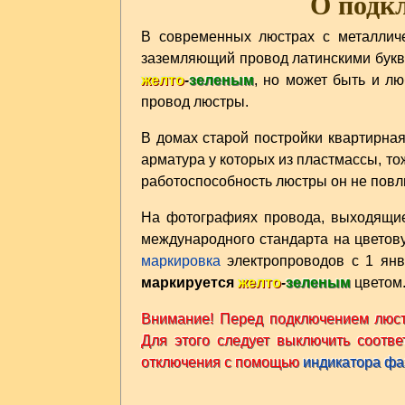
О подк
В современных люстрах с металлич
заземляющий провод латинскими бук
желто
-
зеленым
, но может быть и лю
провод люстры.
В домах старой постройки квартирна
арматура у которых из пластмассы, т
работоспособность люстры он не повли
На фотографиях провода, выходящие
международного стандарта на цветову
маркировка
электропроводов с 1 янв
маркируется
желто
-
зеленым
цветом
Внимание! Перед подключением люстр
Для этого следует выключить соотв
отключения с помощью
индикатора ф