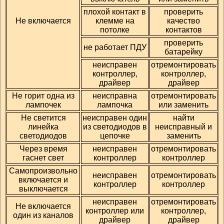
плохой контакт в
проверить
Не включается
клемме на
качество
потолке
контактов
проверить
не работает ПДУ
батарейку
неисправен
отремонтировать
контроллер,
контроллер,
драйвер
драйвер
Не горит одна из
неисправна
отремонтировать
лампочек
лампочка
или заменить
Не светится
неисправен один
найти
линейка
из светодиодов в
неисправный и
светодиодов
цепочке
заменить
Через время
неисправен
отремонтировать
гаснет свет
контроллер
контроллер
Самопроизвольно
неисправен
отремонтировать
включается и
контроллер
контроллер
выключается
неисправен
отремонтировать
Не включается
контроллер или
контроллер,
один из каналов
драйвер
драйвер