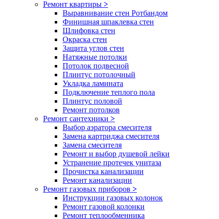
Ремонт квартиры
>
Выравнивание стен Ротбандом
Финишная шпаклевка стен
Шлифовка стен
Окраска стен
Защита углов стен
Натяжные потолки
Потолок подвесной
Плинтус потолочный
Укладка ламината
Подключение теплого пола
Плинтус половой
Ремонт потолков
Ремонт сантехники
>
Выбор аэратора смесителя
Замена картриджа смесителя
Замена смесителя
Ремонт и выбор душевой лейки
Устранение протечек унитаза
Прочистка канализации
Ремонт канализации
Ремонт газовых приборов
>
Инструкции газовых колонок
Ремонт газовой колонки
Ремонт теплообменника