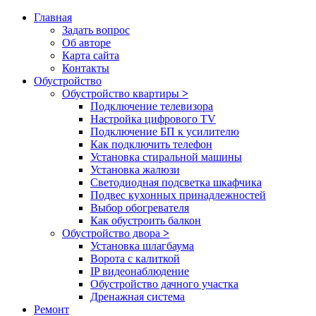
Главная
Задать вопрос
Об авторе
Карта сайта
Контакты
Обустройство
Обустройство квартиры
>
Подключение телевизора
Настройка цифрового TV
Подключение БП к усилителю
Как подключить телефон
Установка стиральной машины
Установка жалюзи
Светодиодная подсветка шкафчика
Подвес кухонных принадлежностей
Выбор обогревателя
Как обустроить балкон
Обустройство двора
>
Установка шлагбаума
Ворота с калиткой
IP видеонаблюдение
Обустройство дачного участка
Дренажная система
Ремонт