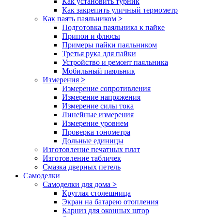
Как установить турник
Как закрепить уличный термометр
Как паять паяльником
>
Подготовка паяльника к пайке
Припои и флюсы
Примеры пайки паяльником
Третья рука для пайки
Устройство и ремонт паяльника
Мобильный паяльник
Измерения
>
Измерение сопротивления
Измерение напряжения
Измерение силы тока
Линейные измерения
Измерение уровнем
Проверка тонометра
Дольные единицы
Изготовление печатных плат
Изготовление табличек
Смазка дверных петель
Самоделки
Самоделки для дома
>
Круглая столешница
Экран на батарею отопления
Карниз для оконных штор