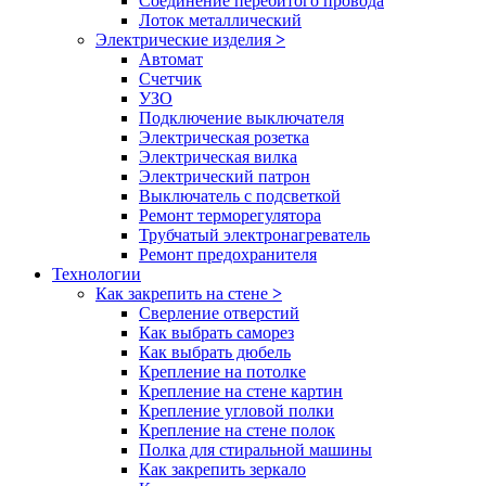
Соединение перебитого провода
Лоток металлический
Электрические изделия
>
Автомат
Счетчик
УЗО
Подключение выключателя
Электрическая розетка
Электрическая вилка
Электрический патрон
Выключатель с подсветкой
Ремонт терморегулятора
Трубчатый электронагреватель
Ремонт предохранителя
Технологии
Как закрепить на стене
>
Сверление отверстий
Как выбрать саморез
Как выбрать дюбель
Крепление на потолке
Крепление на стене картин
Крепление угловой полки
Крепление на стене полок
Полка для стиральной машины
Как закрепить зеркало