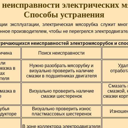
 неисправности электрических м
Способы устранения
ции эксплуатации, электрическая мясорубка служит мног
нное производителем, чтобы не перегрелся электродвигате
тречающихся неисправностей электромясорубок и спо
ичина
Поиск неисправности
или
Нужно разобрать мясорубку и
Удал
мазка в
визуально проверить наличие
отработ
ах
смазки в подшипниках двигателя
теля
Смазать 
мазка в
Визуально проверить наличие
смазкой,
е
смазки шестеренок
смазки кор
убья
Визуально проверить износ
Изношен
дукторе
пластмассовых шестеренок
В зоне коллектора электродвигателя