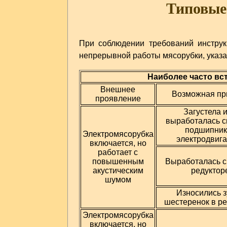
Типовые
При соблюдении требований инструк
непрерывной работы мясорубки, указа
Наиболее часто вс
Внешнее
Возможная пр
проявление
Загустела 
выработалась с
подшипник
Электромясорубка
электродвига
включается, но
работает с
повышенным
Выработалась с
акустическим
редуктор
шумом
Износились з
шестеренок в ре
Электромясорубка
включается, но