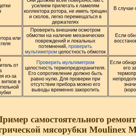
Они должны всей поверхностью с
щетки
усилием прилегать к ламелям
В случае
я
коллектора ротора, не иметь трещин
и сколов, легко перемещаться в
держателях
Проверить внешним осмотром
обмотки на наличие механических
Если обн
отора или
повреждений и локальных
восстанов
ателя
потемнений,
проверить
мультиметром
целостность обмоток
л
Проверить мультиметром
Если обнар
итель от
целостность термопредохранителя.
его з
а
Его сопротивление должно быть
термопр
я из-за
равно нулю. Для проверки при
непродолж
 витков в
отсутствии прибора можно его
знач
ительной
выводы временно закоротить
(кор
рубки
Пример самостоятельного ремонт
трической мясорубки Moulinex 