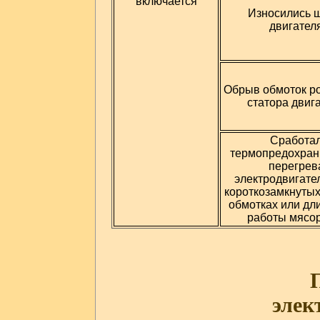
включается
Износились 
двигател
Обрыв обмоток р
статора двиг
Сработа
термопредохран
перегрев
электродвигател
короткозамкнутых
обмотках или дл
работы мясо
элек