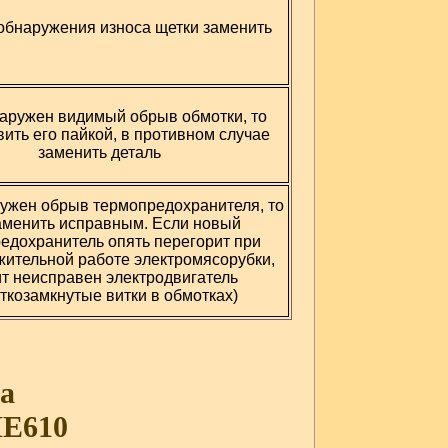
 обнаружения износа щетки заменить
аружен видимый обрыв обмотки, то
ить его пайкой, в противном случае
заменить деталь
ужен обрыв термопредохранителя, то
аменить исправным. Если новый
едохранитель опять перегорит при
ительной работе электромясорубки,
ит неисправен электродвигатель
откозамкнутые витки в обмотках)
а
ME610