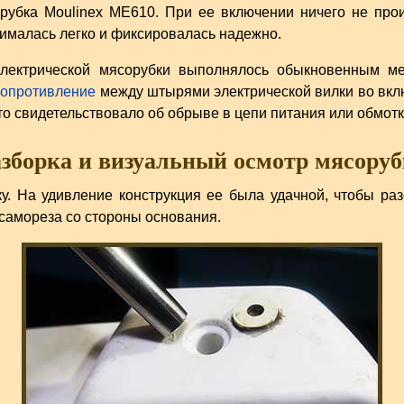
орубка Moulinex ME610. При ее включении ничего не про
ималась легко и фиксировалась надежно.
электрической мясорубки выполнялось обыкновенным ме
сопротивление
между штырями электрической вилки во вк
о свидетельствовало об обрыве в цепи питания или обмотк
зборка и визуальный осмотр мясору
у. На удивление конструкция ее была удачной, чтобы раз
 самореза со стороны основания.