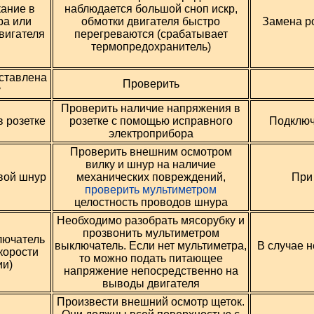
ание в
наблюдается большой сноп искр,
ра или
обмотки двигателя быстро
Замена ро
вигателя
перегреваются (срабатывает
термопредохранитель)
ставлена
Проверить
у
Проверить наличие напряжения в
 розетке
розетке с помощью исправного
Подключ
электроприбора
Проверить внешним осмотром
вилку и шнур на наличие
вой шнур
механических повреждений,
При
проверить мультиметром
целостность проводов шнура
Необходимо разобрать мясорубку и
прозвонить мультиметром
лючатель
выключатель. Если нет мультиметра,
В случае 
корости
то можно подать питающее
ии)
напряжение непосредственно на
выводы двигателя
Произвести внешний осмотр щеток.