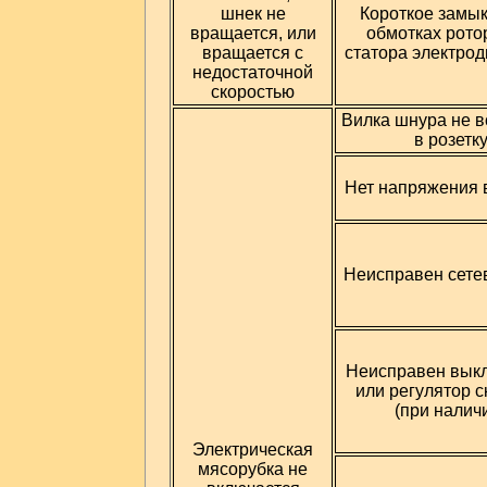
шнек не
Короткое замык
вращается, или
обмотках рото
вращается с
статора электрод
недостаточной
скоростью
Вилка шнура не в
в розетк
Нет напряжения в
Неисправен сете
Неисправен вык
или регулятор с
(при налич
Электрическая
мясорубка не