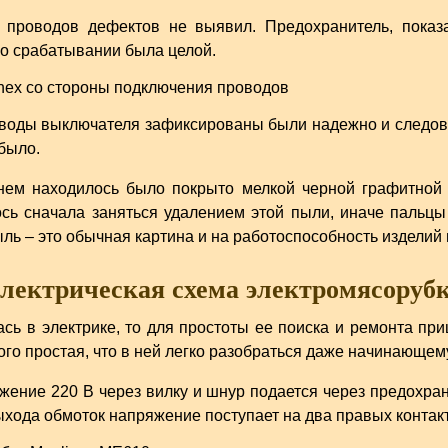
 проводов дефектов не выявил. Предохранитель, показ
го срабатывании была целой.
воды выключателя зафиксированы были надежно и следов 
было.
 нем находилось было покрыто мелкой черной графитной
сь сначала заняться удалением этой пыли, иначе пальцы
ь – это обычная картина и на работоспособность изделий 
лектрическая схема электромясоруб
ась в электрике, то для простоты ее поиска и ремонта при
ого простая, что в ней легко разобраться даже начинающе
ение 220 В через вилку и шнур подается через предохран
выхода обмоток напряжение поступает на два правых контак